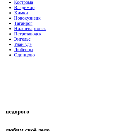
Кострома
Владимир
Химки
Новокузнецк
Таганрог
Нижневартовск
Петрозаводск
Энгельс
Улан-удэ
Люберцы
Одинцово
недорого
любим своё дело