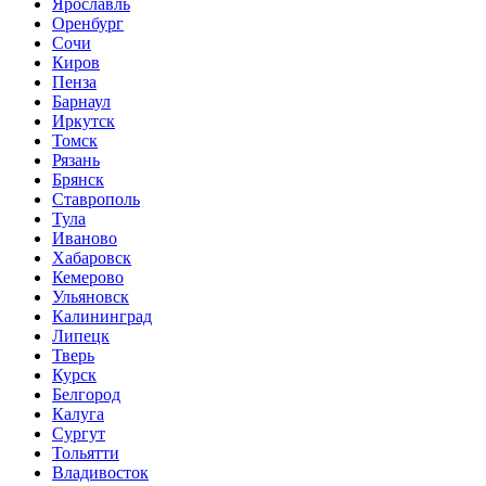
Ярославль
Оренбург
Сочи
Киров
Пенза
Барнаул
Иркутск
Томск
Рязань
Брянск
Ставрополь
Тула
Иваново
Хабаровск
Кемерово
Ульяновск
Калининград
Липецк
Тверь
Курск
Белгород
Калуга
Сургут
Тольятти
Владивосток