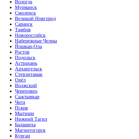
Вологда
Мурманск
Смоленск
Великий Новгород
Саранск
Тамбов
Новороссийск
Набережные Челны
Йошкар-Ола
Ростов
Подольск
Астрахань
Архангельск
Стерлитамак
Орёл
Волжский
Череповец
Сыктывкар
Чита
Псков
Мытищи
Нижний Тагил
Балашиха
Магнитогорск
Курган