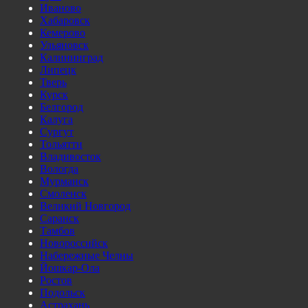
Иваново
Хабаровск
Кемерово
Ульяновск
Калининград
Липецк
Тверь
Курск
Белгород
Калуга
Сургут
Тольятти
Владивосток
Вологда
Мурманск
Смоленск
Великий Новгород
Саранск
Тамбов
Новороссийск
Набережные Челны
Йошкар-Ола
Ростов
Подольск
Астрахань