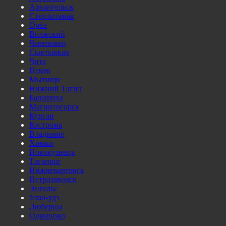
Архангельск
Стерлитамак
Орёл
Волжский
Череповец
Сыктывкар
Чита
Псков
Мытищи
Нижний Тагил
Балашиха
Магнитогорск
Курган
Кострома
Владимир
Химки
Новокузнецк
Таганрог
Нижневартовск
Петрозаводск
Энгельс
Улан-удэ
Люберцы
Одинцово